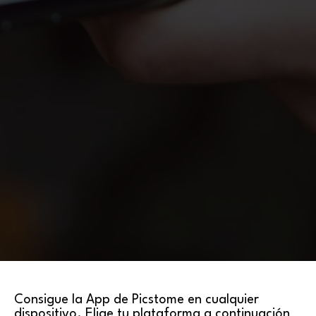
Consigue la App de Picstome en cualquier
dispositivo. Elige tu plataforma a continuación