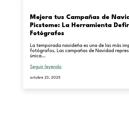
Mejora tus Campañas de Navi
Picstome: La Herramienta Defin
Fotógrafos
La temporada navideña es una de las más imp
fotógrafos. Las campañas de Navidad repre
única…
Mejora
Seguir leyendo
tus
Campañas
Publicada
octubre 23, 2025
el
de
Navidad
con
Picstome:
La
Herramienta
Definitiva
para
Fotógrafos