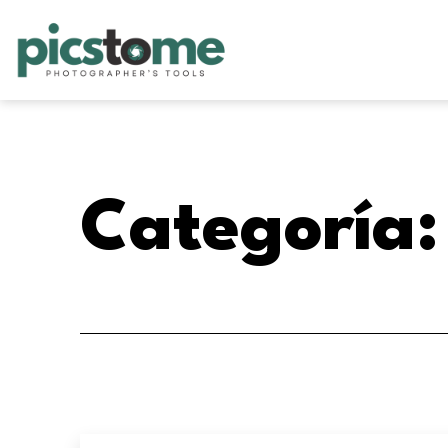
Saltar
al
contenido
Picstome
Categoría: