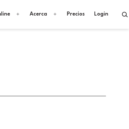
Busc
line
Acerca
Precios
Login
Abrir
Abrir
el
el
menú
menú